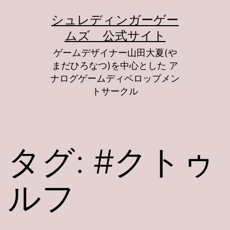
コ
シュレディンガーゲー
ン
ムズ 公式サイト
テ
ゲームデザイナー山田大夏(や
ン
まだひろなつ)を中心とした ア
ツ
ナログゲームディベロップメン
トサークル
へ
ス
キ
タグ:
#クトゥ
ッ
プ
ルフ