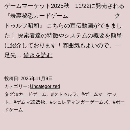
ゲームマーケット2025秋 11/22に発売される
『表裏秘恐カードゲーム ク
トゥルフ昭和』 こちらの宣伝動画ができまし
た！ 探索者達の特徴やシステムの概要を簡単
に紹介しております！雰囲気もよいので、一
ク
足先…
続きを読む
ト
ゥ
投稿日:
2025年11月9日
ル
カテゴリー:
Uncategorized
フ
タグ:
#カードゲーム
、
#クトゥルフ
、
#ゲームマーケッ
ト
、
#ゲムマ2025秋
、
#シュレディンガーゲームズ
、
#ボー
昭
ドゲーム
和
紹