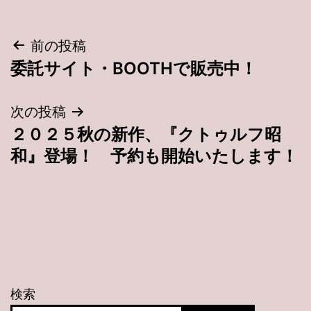
投
前の投稿
委託サイト・BOOTHで販売中！
稿
ナ
次の投稿
２０２５秋の新作、『クトゥルフ昭
ビ
和』登場！ 予約も開始いたします！
ゲ
ー
シ
ョ
検索
ン