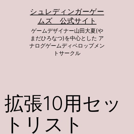
コ
シュレディンガーゲー
ン
ムズ 公式サイト
テ
ゲームデザイナー山田大夏(や
ン
まだひろなつ)を中心とした ア
ツ
ナログゲームディベロップメン
トサークル
へ
ス
キ
ッ
拡張10用セッ
プ
トリスト