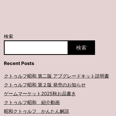
ナ
ビ
ゲ
ー
検索
シ
検索
ョ
Recent Posts
ン
クトゥルフ昭和 第二版 アプグレードキット説明書
クトゥルフ昭和 第２版 発売のお知らせ
ゲームマーケット2025秋お品書き
クトゥルフ昭和 紹介動画
昭和クトゥルフ かんたん解説