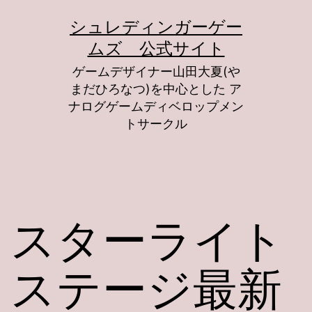
コ
シュレディンガーゲー
ン
ムズ 公式サイト
テ
ゲームデザイナー山田大夏(や
ン
まだひろなつ)を中心とした ア
ツ
ナログゲームディベロップメン
トサークル
へ
ス
キ
ッ
スターライト
プ
ステージ最新